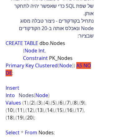
של שפת SQL כדי שאפשר יהיה לתחקר 
אותן.
נתחיל בקודקודים - ניצור טבלה מסוג 
Node ונאכלס אותה ב-20 הקודקודים 
שבציור:
CREATE TABLE
 dbo
.
Nodes
(
Node
Int
,
Constraint
 PK_Nodes 
Primary
Key
Clustered
(
Node
))
AS
NO
DE
;
Insert
Into
   Nodes
(
Node
)
Values
(
1
),(
2
),(
3
),(
4
),(
5
),(
6
),(
7
),(
8
),(
9
),
(
10
),(
11
),(
12
),(
13
),(
14
),(
15
),(
16
),(
17
),
(
18
),(
19
),(
20
);
Select
*
From
 Nodes
;