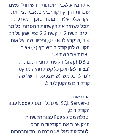
את המידע לגבי הקשתות "הישירות" שאינן 
עוברות דרך קודקודי ביניים, אבל נציין את 
הקו הכללי עליו הן מונחות, וכך המערכת 
תוכל לשחזר את הקשתות החסרות. כלומר 
- לגבי קשת 1-2 וקשת 2-3 נציין שהן על הקו 
1-4 (שנקרא לו 0104), ומכיוון שהן על אותו 
הקו ויש להן קודקוד משותף (2) אזי הן 
יוצרות את קשת 1-3.
ב-GraphDB הקשתות תמיד מכוונות 
(בציור לא!) ולכן כל קשת תהיה מהקטן 
לגדול, וכל משולש ייוצג על ידי שלושה 
קודקודים מהקטן לגדול.
הטבלאות
ב-SQL Server יש טבלה מסוג Node עבור 
הקודקודים,
וטבלה מסוג Edge עבור הקשתות 
המקשרות את הקודקודים הנ"ל;
ולטבלאות כאלו יש מבנה מיוחד והרחבות 