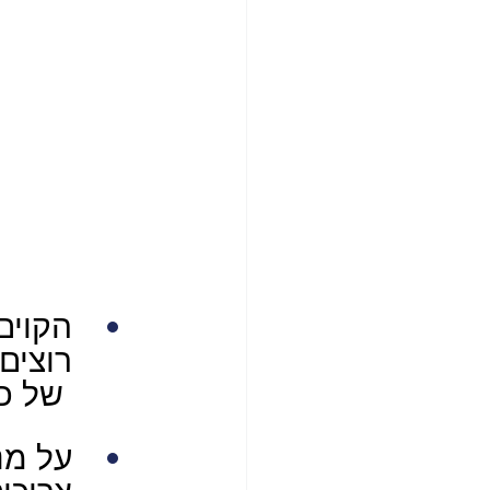
הקוים 
רוצים
 של כ
על מנת