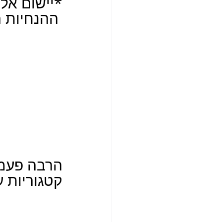
*יישום אל
 ההנחיות המפורטות כולל צילומי מסך  מצורפות
הרבה פעמי
קטגוריות ע