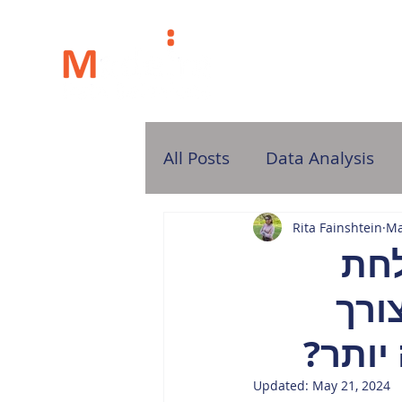
H
All Posts
Data Analysis
Rita Fainshtein
Ma
לחת
ורך
יותר?
Updated:
May 21, 2024