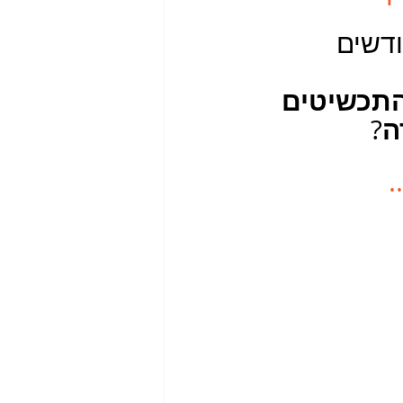
דשים 
תכשיטים 
ה
?
.