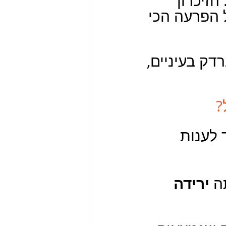
יכרון  
 הפרעה הכי 
דק בעיניים, 
?
 לענות 
ירידה 
ה 