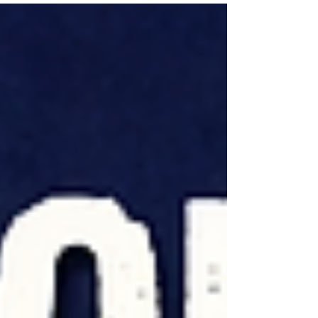
את שיקול דעתנו. הבעייה העיקרית עם כל הנ"ל
שהם נותנים המלצות טובות למקרה ספציפי, אבל
לנו יש עדיין את שיקול הדעת כיצד להימנע מריבוי
אינדקסים, וכיצד לבנות אותם כך שיביאו תועלת
גם במקרים אחרים; ובמקרה השני עוסק הפוסט
הזה. נכין קודם כל את רשימת החומרים: Use
tempdb Go Drop Table If Exists Bad; Select
1 N, * Into Bad F